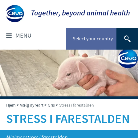
Together, beyond animal health
MENU
Select your country
OM OS
Socialt ansvar
FOR DYRLÆGER: PRODUKTER
Ceva Nordic
Til kæledyr
VÆLG DYREART
>
>
>
Til stordyr
Hjem
Vælg dyreart
Gris
Stress i farestalden
Kæledyr
NYHEDER & EVENTS
STRESS I FARESTALDEN
Gris
Nyheder
TIL FORHANDLERE
Kvæg
Minimer stress i farestalden