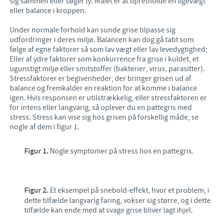
sig sammen eller søger ly. Målet er at opretholde en ligevægt
eller balance i kroppen.
Under normale forhold kan sunde grise tilpasse sig
udfordringer i deres miljø. Balancen kan dog gå tabt som
følge af egne faktorer så som lav vægt eller lav levedygtighed;
Eller af ydre faktorer som konkurrence fra grise i kuldet, et
ugunstigt miljø eller smitstoffer (bakterier, virus, parasitter).
Stressfaktorer er begivenheder, der bringer grisen ud af
balance og fremkalder en reaktion for at komme i balance
igen. Hvis responsen er utilstrækkelig, eller stressfaktoren er
for intens eller langvarig, så oplever du en pattegris med
stress. Stress kan vise sig hos grisen på forskellig måde, se
nogle af dem i figur 1.
Figur 1.
Nogle symptomer på stress hos en pattegris.
Figur 2.
Et eksempel på snebold-effekt, hvor et problem, i
dette tilfælde langvarig faring, vokser sig større, og i dette
tilfælde kan ende med at svage grise bliver lagt ihjel.