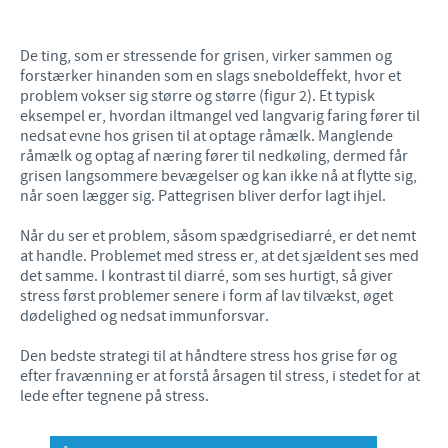
De ting, som er stressende for grisen, virker sammen og
forstærker hinanden som en slags sneboldeffekt, hvor et
problem vokser sig større og større (figur 2). Et typisk
eksempel er, hvordan iltmangel ved langvarig faring fører til
nedsat evne hos grisen til at optage råmælk. Manglende
råmælk og optag af næring fører til nedkøling, dermed får
grisen langsommere bevægelser og kan ikke nå at flytte sig,
når soen lægger sig. Pattegrisen bliver derfor lagt ihjel.
Når du ser et problem, såsom spædgrisediarré, er det nemt
at handle. Problemet med stress er, at det sjældent ses med
det samme. I kontrast til diarré, som ses hurtigt, så giver
stress først problemer senere i form af lav tilvækst, øget
dødelighed og nedsat immunforsvar.
Den bedste strategi til at håndtere stress hos grise før og
efter fravænning er at forstå årsagen til stress, i stedet for at
lede efter tegnene på stress.