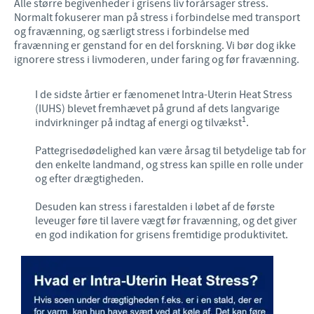
Alle større begivenheder i grisens liv forårsager stress.
Normalt fokuserer man på stress i forbindelse med transport
og fravænning, og særligt stress i forbindelse med
fravænning er genstand for en del forskning. Vi bør dog ikke
ignorere stress i livmoderen, under faring og før fravænning.
I de sidste årtier er fænomenet Intra-Uterin Heat Stress
(IUHS) blevet fremhævet på grund af dets langvarige
1
indvirkninger på indtag af energi og tilvækst
.
Pattegrisedødelighed kan være årsag til betydelige tab for
den enkelte landmand, og stress kan spille en rolle under
og efter drægtigheden.
Desuden kan stress i farestalden i løbet af de første
leveuger føre til lavere vægt før fravænning, og det giver
en god indikation for grisens fremtidige produktivitet.