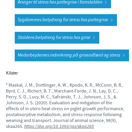
Årsager til stress hos pattegrise i farestalden
Sygdommes betydning for stress hos pattegrise
Staldens betydning for stress hos grise
Medarbejdernes indvirkning på griseadfærd og stress
Kilder
1
Maskal, J. M., Duttlinger, A. W., Kpodo, K. R., McConn, B. R.,
Byrd, C. J., Richert, B. T., Marchant-Forde, J. N., Lay, D. C.,
Perry, S. D., Lucy, M. C., Safranski, T. J., Johnson, J. S., &
Johnson, J. S. (2020). Evaluation and mitigation of the
effects of in utero heat stress on piglet growth performance,
postabsorptive metabolism, and stress response following
weaning and transport. Journal of animal science, 98(9),
skaa265.
https://doi.org/10.1093/jas/skaa265