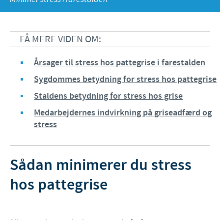
Fjerkræ
Materiale til download
KONTAKT
Ceva Onlineuddannelse
FÅ MERE VIDEN OM:
Ledelsen Ceva Nordic
Årsager til stress hos pattegrise i farestalden
Fjerkræ, fagspecialister
Sygdommes betydning for stress hos pattegrise
Grise, fagspecialister
Staldens betydning for stress hos grise
Kvæg, fagspecialister
Medarbejdernes indvirkning på griseadfærd og
stress
Kæledyr, fagspecialister
Administration og marketing
Sådan minimerer du stress
Ansøg om sponsorat
hos pattegrise
Indberetning af bivirkninger