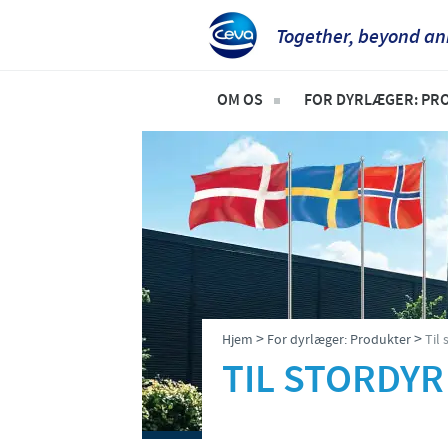
Together, beyond an
OM OS
FOR DYRLÆGER: PR
Socialt ansvar
Til kæledyr
Ceva Nordic
Til stordyr
>
>
Hjem
For dyrlæger: Produkter
Til 
TIL STORDYR