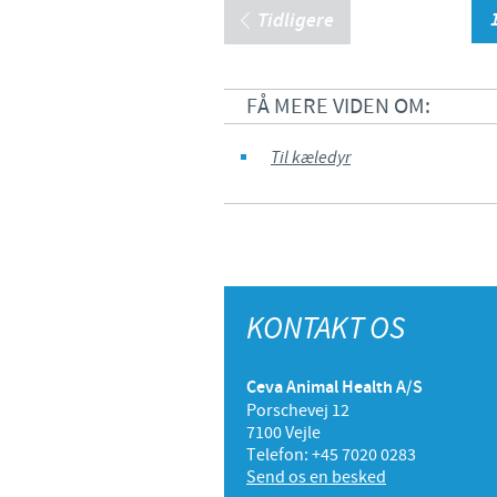
Tidligere
FÅ MERE VIDEN OM:
Til kæledyr
KONTAKT OS
Ceva Animal Health A/S
Porschevej 12
7100 Vejle
Telefon: +45 7020 0283
Send os en besked