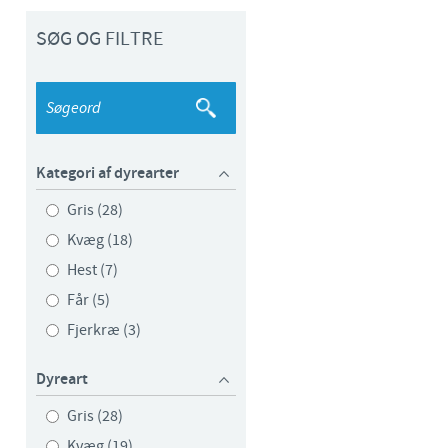
Sweden
SØG OG FILTRE
Thailand
Tunisia
Kategori af dyrearter
Turkey
Gris (28)
Ukraine
Kvæg (18)
Hest (7)
United Kingdom
Får (5)
Fjerkræ (3)
USA
Dyreart
Vietnam
Gris (28)
e group.
Kvæg (19)