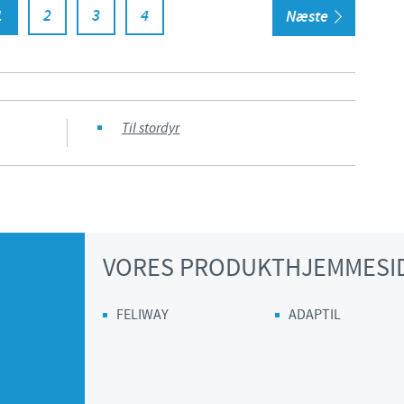
1
2
3
4
Næste
Til stordyr
VORES PRODUKTHJEMMESI
FELIWAY
ADAPTIL