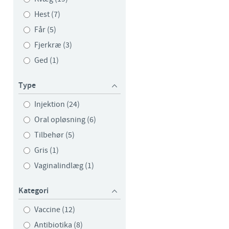
Hest (7)
y to country. Consequently, the
t be suitable for use in your
Får (5)
Fjerkræ (3)
Ged (1)
Type
Injektion (24)
Oral opløsning (6)
Tilbehør (5)
Gris (1)
Vaginalindlæg (1)
Kategori
Vaccine (12)
Antibiotika (8)