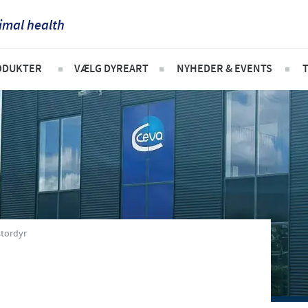
imal health
France
ODUKTER
VÆLG DYREART
NYHEDER & EVENTS
Corporate Website
Germany
Kæledyr
Nyheder
Africa
Gris
Greece
Argentina
Kvæg
Hungary
Asia
Fjerkræ
Indonesia
Australia
stordyr
Italia
Belgium
India
Brazil