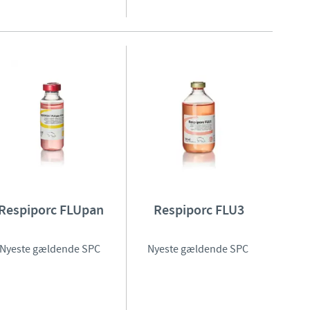
Regulatory constraints and medical practices vary from countr
information provided on the site in which you enter may no
country.
Respiporc FLUpan
Respiporc FLU3
Nyeste gældende SPC
Nyeste gældende SPC