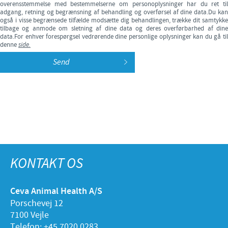
overensstemmelse med bestemmelserne om personoplysninger har du ret til
adgang, retning og begrænsning af behandling og overførsel af dine data.Du kan
også i visse begrænsede tilfælde modsætte dig behandlingen, trække dit samtykke
tilbage og anmode om sletning af dine data og deres overførbarhed af dine
data.For enhver forespørgsel vedrørende dine personlige oplysninger kan du gå til
denne
side.
KONTAKT OS
Ceva Animal Health A/S
Porschevej 12
7100 Vejle
Telefon: +45 7020 0283