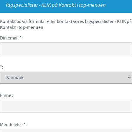
fagspecialister - KLIK på Kontakt i top-menuen
Fjerkræ
Materiale til download
KONTAKT
Kontakt os via formular eller kontakt vores fagspecialister - KLIK på
Ceva Onlineuddannelse
Kontakt i top-menuen
Ledelsen Ceva Nordic
Din email
*
:
Fjerkræ, fagspecialister
Grise, fagspecialister
Kvæg, fagspecialister
*
:
Kæledyr, fagspecialister
Administration og marketing
Emne :
Ansøg om sponsorat
Indberetning af bivirkninger
Meddelelse
*
: