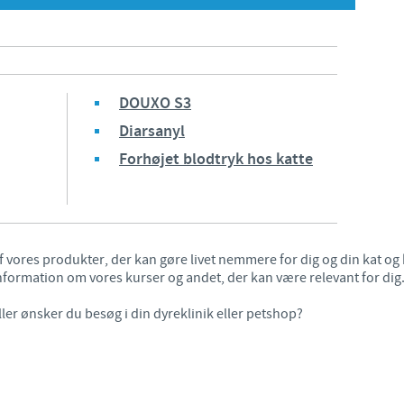
Japan
Bulgaria
Korea
Canada (EN)
DOUXO S3
Malaysia
Diarsanyl
Chile
Forhøjet blodtryk hos katte
Mexico
China
Middle East
Colombia
 vores produkter, der kan gøre livet nemmere for dig og din kat og 
Netherlands
nformation om vores kurser og andet, der kan være relevant for dig
Denmark
ler ønsker du besøg i din dyreklinik eller petshop?
Peru
Egypt
Philippines
You are leaving the country website to access another site in th