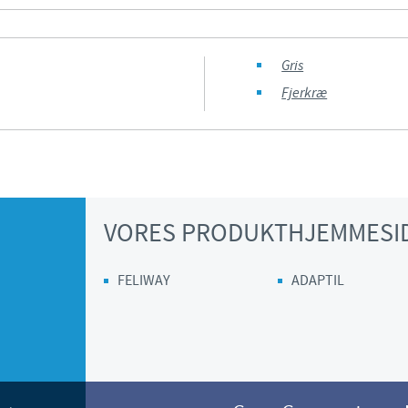
Regulatory constraints and medical practices vary from countr
information provided on the site in which you enter may no
Gris
country.
Fjerkræ
VORES PRODUKTHJEMMESI
FELIWAY
ADAPTIL