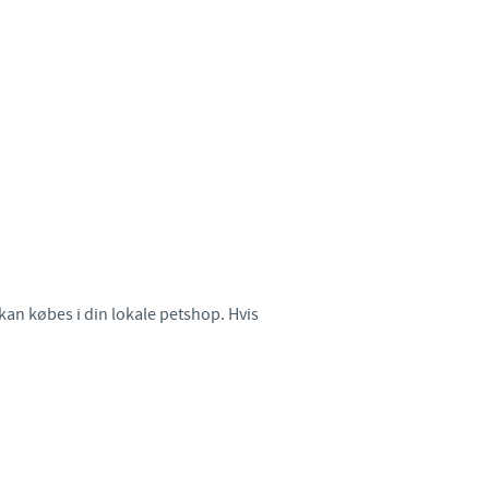
Sweden
Thailand
Tunisia
Turkey
Ukraine
United Kingdom
kan købes i din lokale petshop. Hvis
.
USA
Vietnam
e group.