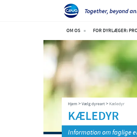
Together, beyond an
OM OS
FOR DYRLÆGER: PR
Socialt ansvar
Til kæledyr
Ceva Nordic
Til stordyr
>
>
Hjem
Vælg dyreart
Kæledyr
KÆLEDYR
Information om faglige 