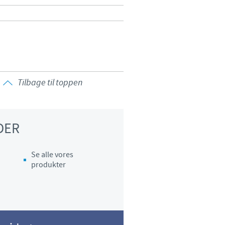
y to country. Consequently, the
t be suitable for use in your
Tilbage til toppen
DER
Se alle vores
produkter