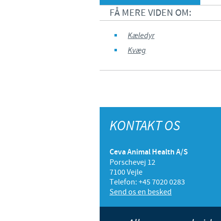
FÅ MERE VIDEN OM:
Kæledyr
Kvæg
KONTAKT OS
Ceva Animal Health A/S
Porschevej 12
7100 Vejle
Telefon: +45 7020 0283
Send os en besked