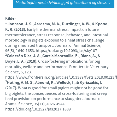
Medarbejdernes indvirkning på griseadfærd og stress
Kilder
1
Johnson, J. S., Aardsma, M. A., Duttlinger, A. W., & Kpodo,
K. R. (2018).
Early life thermal stress: Impact on future
thermotolerance, stress response, behavior, and intestinal
morphology in piglets exposed to a heat stress challenge
during simulated transport. Journal of Animal Science,
96(5), 1640-1653. https://doi.org/10.1093/jas/sky107
2
Calderón Díaz, J. A., García Manzanilla, E., Diana, A., &
Boyle, L. A. (2018).
Cross-fostering implications for pig
mortality, welfare and performance. Frontiers in Veterinary
Science, 5, 123.
https://www.frontiersin.org/articles/10.3389/fvets.2018.00123/f
3
Huting, A. M. S., Almond, K., Wellock, I., & Kyriazakis, I.
(2017).
What is good for small piglets might not be good for
big piglets: the consequences of cross-fostering and creep
feed provision on performance to slaughter. Journal of
Animal Science, 95(11), 4926-4944.
https://doi.org/10.2527/jas2017.1889