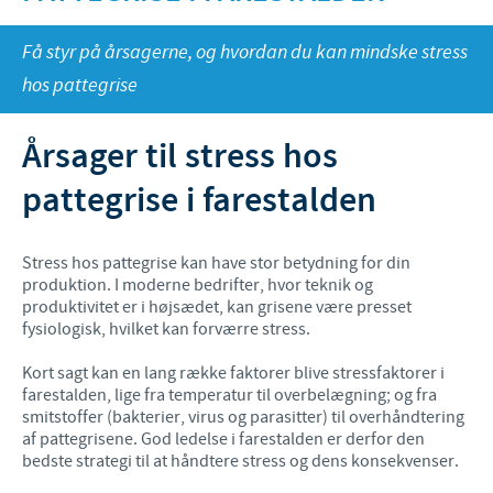
Fjerkræ
Materiale til download
KONTAKT
Få styr på årsagerne, og hvordan du kan mindske stress
hos pattegrise
Ceva Onlineuddannelse
Ledelsen Ceva Nordic
Årsager til stress hos
Fjerkræ, fagspecialister
pattegrise i farestalden
Grise, fagspecialister
Kvæg, fagspecialister
Stress hos pattegrise kan have stor betydning for din
Kæledyr, fagspecialister
produktion. I moderne bedrifter, hvor teknik og
produktivitet er i højsædet, kan grisene være presset
Administration og marketing
fysiologisk, hvilket kan forværre stress.
Ansøg om sponsorat
Kort sagt kan en lang række faktorer blive stressfaktorer i
farestalden, lige fra temperatur til overbelægning; og fra
Indberetning af bivirkninger
smitstoffer (bakterier, virus og parasitter) til overhåndtering
af pattegrisene. God ledelse i farestalden er derfor den
bedste strategi til at håndtere stress og dens konsekvenser.