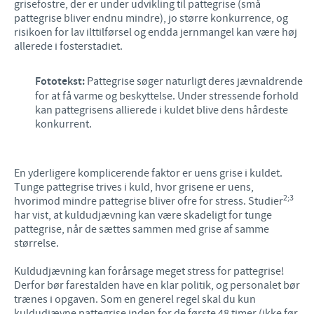
grisefostre, der er under udvikling til pattegrise (små
pattegrise bliver endnu mindre), jo større konkurrence, og
risikoen for lav ilttilførsel og endda jernmangel kan være høj
allerede i fosterstadiet.
Fototekst:
Pattegrise søger naturligt deres jævnaldrende
for at få varme og beskyttelse. Under stressende forhold
kan pattegrisens allierede i kuldet blive dens hårdeste
konkurrent.
En yderligere komplicerende faktor er uens grise i kuldet.
Tunge pattegrise trives i kuld, hvor grisene er uens,
2;3
hvorimod mindre pattegrise bliver ofre for stress. Studier
har vist, at kuldudjævning kan være skadeligt for tunge
pattegrise, når de sættes sammen med grise af samme
størrelse.
Kuldudjævning kan forårsage meget stress for pattegrise!
Derfor bør farestalden have en klar politik, og personalet bør
trænes i opgaven. Som en generel regel skal du kun
kuldudjævne pattegrise inden for de første 48 timer (ikke før