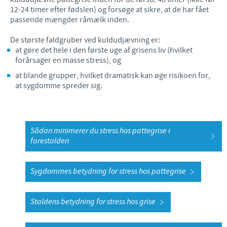
12-24 timer efter fødslen) og forsøge at sikre, at de har fået
passende mængder råmælk inden.
De største faldgruber ved kuldudjævning er:
at gøre det hele i den første uge af grisens liv (hvilket
forårsager en masse stress), og
at blande grupper, hvilket dramatisk kan øge risikoen for,
at sygdomme spreder sig.
Sådan minimerer du stress hos pattegrise i
farestalden
Sygdommes betydning for stress hos pattegrise
Staldens betydning for stress hos grise