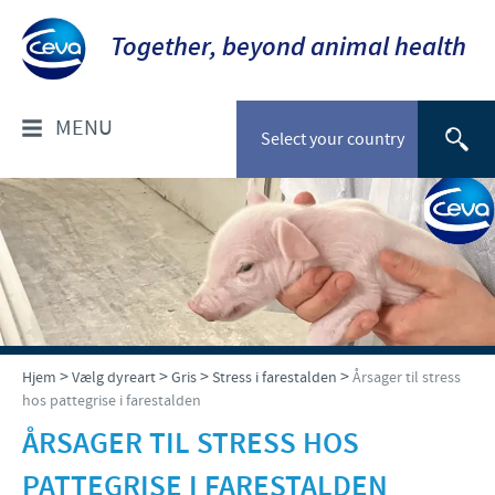
Together, beyond animal health
MENU
Select your country
OM OS
Socialt ansvar
FOR DYRLÆGER: PRODUKTER
Ceva Nordic
Til kæledyr
VÆLG DYREART
>
>
>
>
Til stordyr
Hjem
Vælg dyreart
Gris
Stress i farestalden
Årsager til stress
Kæledyr
hos pattegrise i farestalden
NYHEDER & EVENTS
ÅRSAGER TIL STRESS HOS
Gris
Nyheder
TIL FORHANDLERE
PATTEGRISE I FARESTALDEN
Kvæg