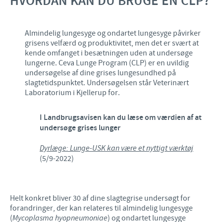
HVORDAN KAN DU BRUGE EN CLP?
Almindelig lungesyge og ondartet lungesyge påvirker
grisens velfærd og produktivitet, men det er svært at
kende omfanget i besætningen uden at undersøge
lungerne. Ceva Lunge Program (CLP) er en uvildig
undersøgelse af dine grises lungesundhed på
slagtetidspunktet. Undersøgelsen står Veterinært
Laboratorium i Kjellerup for.
I Landbrugsavisen kan du læse om værdien af at
undersøge grises lunger
Dyrlæge: Lunge-USK kan være et nyttigt værktøj
(5/9-2022)
Helt konkret bliver 30 af dine slagtegrise undersøgt for
forandringer, der kan relateres til almindelig lungesyge
(
Mycoplasma hyopneumoniae
) og ondartet lungesyge