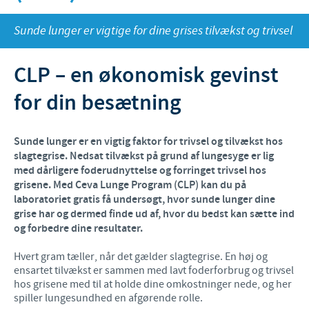
Fjerkræ
Materiale til download
KONTAKT
Sunde lunger er vigtige for dine grises tilvækst og trivsel
Ceva Onlineuddannelse
CLP – en økonomisk gevinst
Ledelsen Ceva Nordic
for din besætning
Fjerkræ, fagspecialister
Grise, fagspecialister
Sunde lunger er en vigtig faktor for trivsel og tilvækst hos
Kvæg, fagspecialister
slagtegrise. Nedsat tilvækst på grund af lungesyge er lig
med dårligere foderudnyttelse og forringet trivsel hos
Kæledyr, fagspecialister
grisene. Med Ceva Lunge Program (CLP) kan du på
laboratoriet gratis få undersøgt, hvor sunde lunger dine
Administration og marketing
grise har og dermed finde ud af, hvor du bedst kan sætte ind
og forbedre dine resultater.
Ansøg om sponsorat
Hvert gram tæller, når det gælder slagtegrise. En høj og
Indberetning af bivirkninger
ensartet tilvækst er sammen med lavt foderforbrug og trivsel
hos grisene med til at holde dine omkostninger nede, og her
spiller lungesundhed en afgørende rolle.