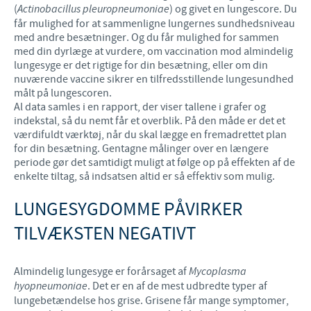
(
Actinobacillus pleuropneumoniae
) og givet en lungescore. Du
får mulighed for at sammenligne lungernes sundhedsniveau
med andre besætninger. Og du får mulighed for sammen
med din dyrlæge at vurdere, om vaccination mod almindelig
lungesyge er det rigtige for din besætning, eller om din
nuværende vaccine sikrer en tilfredsstillende lungesundhed
målt på lungescoren.
Al data samles i en rapport, der viser tallene i grafer og
indekstal, så du nemt får et overblik. På den måde er det et
værdifuldt værktøj, når du skal lægge en fremadrettet plan
for din besætning. Gentagne målinger over en længere
periode gør det samtidigt muligt at følge op på effekten af de
enkelte tiltag, så indsatsen altid er så effektiv som mulig.
LUNGESYGDOMME PÅVIRKER
TILVÆKSTEN NEGATIVT
Almindelig lungesyge er forårsaget af
Mycoplasma
hyopneumoniae
. Det er en af de mest udbredte typer af
lungebetændelse hos grise. Grisene får mange symptomer,