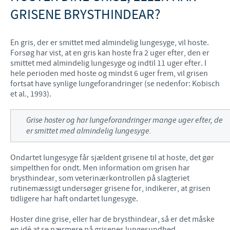
GRISENE BRYSTHINDEAR?
En gris, der er smittet med almindelig lungesyge, vil hoste.
Forsøg har vist, at en gris kan hoste fra 2 uger efter, den er
smittet med almindelig lungesyge og indtil 11 uger efter. I
hele perioden med hoste og mindst 6 uger frem, vil grisen
fortsat have synlige lungeforandringer (se nedenfor: Kobisch
et al., 1993).
Grise hoster og har lungeforandringer mange uger efter, de
er smittet med almindelig lungesyge.
Ondartet lungesyge får sjældent grisene til at hoste, det gør
simpelthen for ondt. Men information om grisen har
brysthindear, som veterinærkontrollen på slagteriet
rutinemæssigt undersøger grisene for, indikerer, at grisen
tidligere har haft ondartet lungesyge.
Hoster dine grise, eller har de brysthindear, så er det måske
en idé at se nærmere på grisenes lungesundhed.