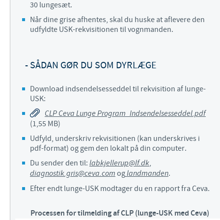
30 lungesæt.
Når dine grise afhentes, skal du huske at aflevere den
udfyldte USK-rekvisitionen til vognmanden.
- SÅDAN GØR DU SOM DYRLÆGE
Download indsendelsesseddel til rekvisition af lunge-
USK:
CLP Ceva Lunge Program_Indsendelsesseddel.pdf
(1,55 MB)
Udfyld, underskriv rekvisitionen (kan underskrives i
pdf-format) og gem den lokalt på din computer.
Du sender den til:
labkjellerup@lf.dk
,
diagnostik.gris@ceva.com
og
landmanden
.
Efter endt lunge-USK modtager du en rapport fra Ceva.
Processen for tilmelding af CLP (lunge-USK med Ceva)