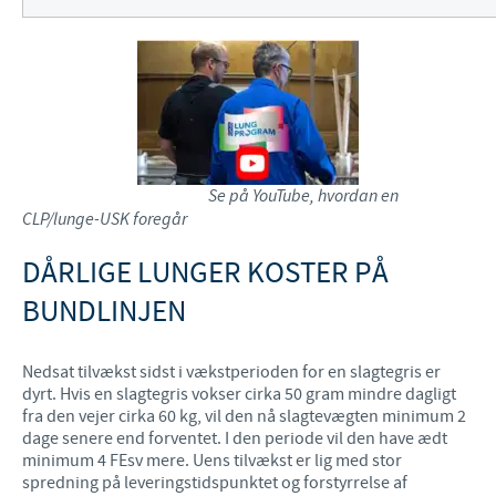
Se på YouTube, hvordan en
CLP/lunge-USK foregår
DÅRLIGE LUNGER KOSTER PÅ
BUNDLINJEN
Nedsat tilvækst sidst i vækstperioden for en slagtegris er
dyrt. Hvis en slagtegris vokser cirka 50 gram mindre dagligt
fra den vejer cirka 60 kg, vil den nå slagtevægten minimum 2
dage senere end forventet. I den periode vil den have ædt
minimum 4 FEsv mere. Uens tilvækst er lig med stor
spredning på leveringstidspunktet og forstyrrelse af