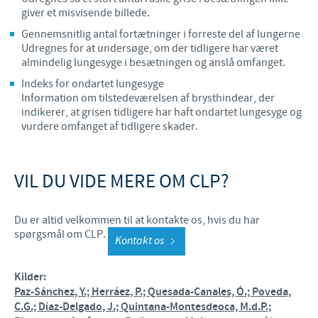
giver et misvisende billede.
Gennemsnitlig antal fortætninger i forreste del af lungerne
Udregnes for at undersøge, om der tidligere har været
almindelig lungesyge i besætningen og anslå omfanget.
Indeks for ondartet lungesyge
Information om tilstedeværelsen af brysthindear, der
indikerer, at grisen tidligere har haft ondartet lungesyge og
vurdere omfanget af tidligere skader.
VIL DU VIDE MERE OM CLP?
Du er altid velkommen til at kontakte os, hvis du har
spørgsmål om CLP.
Kontakt os
Kilder:
Paz-Sánchez, Y.; Herráez, P.; Quesada-Canales, Ó.; Poveda,
C.G.; Díaz-Delgado, J.; Quintana-Montesdeoca, M.d.P.;