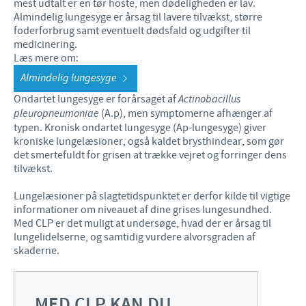
mest udtalt er en tør hoste, men dødeligheden er lav.
Almindelig lungesyge er årsag til lavere tilvækst, større
foderforbrug samt eventuelt dødsfald og udgifter til
medicinering.
Læs mere om:
Almindelig lungesyge
Ondartet lungesyge er forårsaget af
Actinobacillus
pleuropneumoniae
(A.p), men symptomerne afhænger af
typen. Kronisk ondartet lungesyge (Ap-lungesyge) giver
kroniske lungelæsioner, også kaldet brysthindear, som gør
det smertefuldt for grisen at trække vejret og forringer dens
tilvækst.
Lungelæsioner på slagtetidspunktet er derfor kilde til vigtige
informationer om niveauet af dine grises lungesundhed.
Med CLP er det muligt at undersøge, hvad der er årsag til
lungelidelserne, og samtidig vurdere alvorsgraden af
skaderne.
MED CLP KAN DU