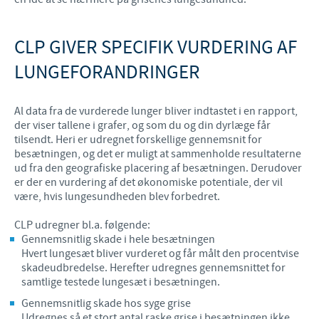
CLP GIVER SPECIFIK VURDERING AF
LUNGEFORANDRINGER
Al data fra de vurderede lunger bliver indtastet i en rapport,
der viser tallene i grafer, og som du og din dyrlæge får
tilsendt. Heri er udregnet forskellige gennemsnit for
besætningen, og det er muligt at sammenholde resultaterne
ud fra den geografiske placering af besætningen. Derudover
er der en vurdering af det økonomiske potentiale, der vil
være, hvis lungesundheden blev forbedret.
CLP udregner bl.a. følgende:
Gennemsnitlig skade i hele besætningen
Hvert lungesæt bliver vurderet og får målt den procentvise
skadeudbredelse. Herefter udregnes gennemsnittet for
samtlige testede lungesæt i besætningen.
Gennemsnitlig skade hos syge grise
Udregnes så et stort antal raske grise i besætningen ikke