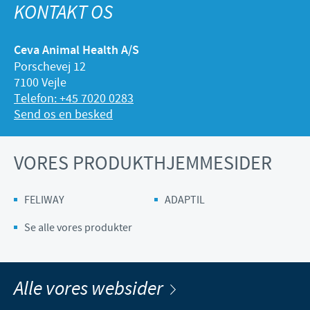
KONTAKT OS
Ceva Animal Health A/S
Porschevej 12
7100 Vejle
Telefon: +45 7020 0283
Send os en besked
VORES PRODUKTHJEMMESIDER
FELIWAY
ADAPTIL
Se alle vores produkter
Alle vores websider