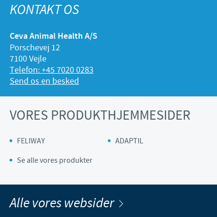
KONTAKT OS
Ceva Animal Health A/S
Porschevej 12
7100 Vejle
Telefon: +45 7020 0283
Send os en besked
VORES PRODUKTHJEMMESIDER
FELIWAY
ADAPTIL
Se alle vores produkter
Alle vores websider