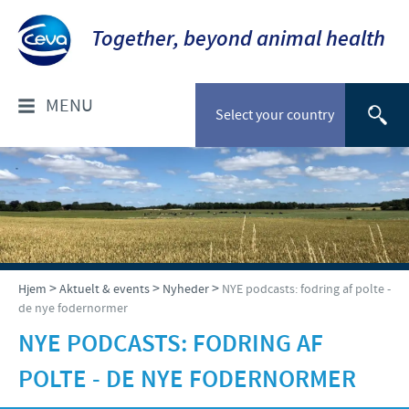
Together, beyond animal health
MENU
Select your country
OM OS
Socialt ansvar
FOR DYRLÆGER: PRODUKTER
Ceva Nordic
Til kæledyr
VÆLG DYREART
>
>
>
Hjem
Aktuelt & events
Nyheder
NYE podcasts: fodring af polte -
de nye fodernormer
Til stordyr
Kæledyr
NYHEDER & EVENTS
NYE PODCASTS: FODRING AF
Gris
POLTE - DE NYE FODERNORMER
Nyheder
TIL FORHANDLERE
Kvæg