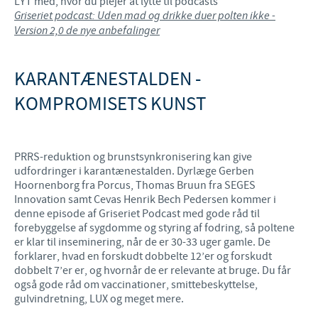
LYT med, hvor du plejer at lytte til podcasts
Griseriet podcast: Uden mad og drikke duer polten ikke -
Version 2,0 de nye anbefalinger
KARANTÆNESTALDEN -
KOMPROMISETS KUNST
PRRS-reduktion og brunstsynkronisering kan give
udfordringer i karantænestalden. Dyrlæge Gerben
Hoornenborg fra Porcus, Thomas Bruun fra SEGES
Innovation samt Cevas Henrik Bech Pedersen kommer i
denne episode af Griseriet Podcast med gode råd til
forebyggelse af sygdomme og styring af fodring, så poltene
er klar til inseminering, når de er 30-33 uger gamle. De
forklarer, hvad en forskudt dobbelte 12’er og forskudt
dobbelt 7’er er, og hvornår de er relevante at bruge. Du får
også gode råd om vaccinationer, smittebeskyttelse,
gulvindretning, LUX og meget mere.