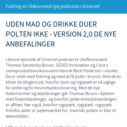
Fodring er i fokus med nye podcasts i Griseriet
Fjerkræ
Materiale til download
KONTAKT
Ceva Onlineuddannelse
UDEN MAD OG DRIKKE DUER
Ledelsen Ceva Nordic
POLTEN IKKE - VERSION 2,0 DE NYE
Fjerkræ, fagspecialister
ANBEFALINGER
Grise, fagspecialister
I denne episode af Griseriet podcast er chefkonsulent
Kvæg, fagspecialister
Thomas Sønderby Bruun, SEGES Innovation og Ceva’s
svineproduktionskonsulent Henrik Bech Pedersen i studiet.
Kæledyr, fagspecialister
De er vilde med fodring og med at få polte i brunst. Med de to
bliver du klogere på, hvorfor lysin og rygspæk er så vigtige
Administration og marketing
for polte og for brunstsynkronisering. Med de nye
fodernormer og vejledninger går Thomas Bruun i dybden
Ansøg om sponsorat
med foderblandinger, og hvorfor polte-enhedsblandingen
er aflivet. Hør også, hvorfor rygspæk, rygspæk, rygspæk
Indberetning af bivirkninger
fremfor alder er pejlemærket for, hvornår polten er klar til
løbestalden.