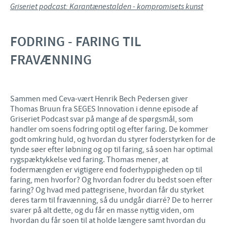
Griseriet podcast: Karantænestalden - kompromisets kunst
FODRING - FARING TIL
FRAVÆNNING
Sammen med Ceva-vært Henrik Bech Pedersen giver
Thomas Bruun fra SEGES Innovation i denne episode af
Griseriet Podcast svar på mange af de spørgsmål, som
handler om soens fodring optil og efter faring. De kommer
godt omkring huld, og hvordan du styrer foderstyrken for de
tynde søer efter løbning og op til faring, så soen har optimal
rygspæktykkelse ved faring. Thomas mener, at
fodermængden er vigtigere end foderhyppigheden op til
faring, men hvorfor? Og hvordan fodrer du bedst soen efter
faring? Og hvad med pattegrisene, hvordan får du styrket
deres tarm til fravænning, så du undgår diarré? De to herrer
svarer på alt dette, og du får en masse nyttig viden, om
hvordan du får soen til at holde længere samt hvordan du