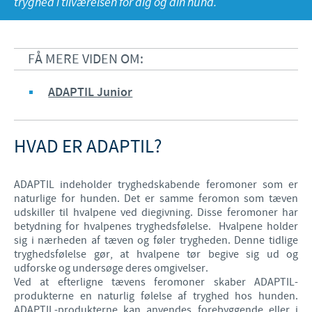
tryghed i tilværelsen for dig og din hund.
Fjerkræ
Materiale til download
KONTAKT
Ceva Onlineuddannelse
FÅ MERE VIDEN OM:
Ledelsen Ceva Nordic
ADAPTIL Junior
Fjerkræ, fagspecialister
Grise, fagspecialister
HVAD ER ADAPTIL?
Kvæg, fagspecialister
Kæledyr, fagspecialister
ADAPTIL indeholder tryghedskabende feromoner som er
naturlige for hunden. Det er samme feromon som tæven
Administration og marketing
udskiller til hvalpene ved diegivning. Disse feromoner har
betydning for hvalpenes tryghedsfølelse. Hvalpene holder
Ansøg om sponsorat
sig i nærheden af tæven og føler trygheden. Denne tidlige
tryghedsfølelse gør, at hvalpene tør begive sig ud og
Indberetning af bivirkninger
udforske og undersøge deres omgivelser.
Ved at efterligne tævens feromoner skaber ADAPTIL-
produkterne en naturlig følelse af tryghed hos hunden.
ADAPTIL-produkterne kan anvendes forebyggende eller i