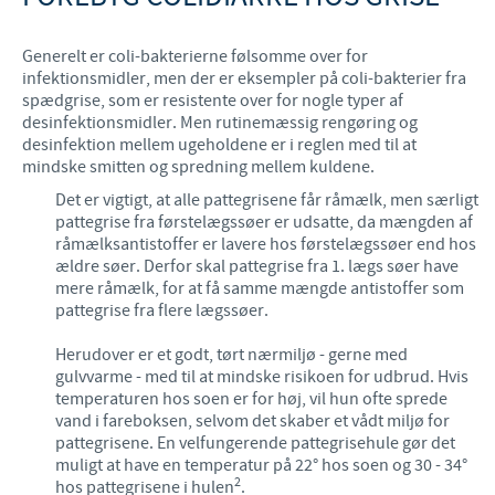
Generelt er coli-bakterierne følsomme over for
infektionsmidler, men der er eksempler på coli-bakterier fra
spædgrise, som er resistente over for nogle typer af
desinfektionsmidler. Men rutinemæssig rengøring og
desinfektion mellem ugeholdene er i reglen med til at
mindske smitten og spredning mellem kuldene.
Det er vigtigt, at alle pattegrisene får råmælk, men særligt
pattegrise fra førstelægssøer er udsatte, da mængden af
råmælksantistoffer er lavere hos førstelægssøer end hos
ældre søer. Derfor skal pattegrise fra 1. lægs søer have
mere råmælk, for at få samme mængde antistoffer som
pattegrise fra flere lægssøer.
Herudover er et godt, tørt nærmiljø - gerne med
gulvvarme - med til at mindske risikoen for udbrud. Hvis
temperaturen hos soen er for høj, vil hun ofte sprede
vand i fareboksen, selvom det skaber et vådt miljø for
pattegrisene. En velfungerende pattegrisehule gør det
muligt at have en temperatur på 22° hos soen og 30 - 34°
2
hos pattegrisene i hulen
.