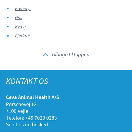
Kæledyr
Gris
Kvæg
Fjerkræ
Tilbage til toppen
KONTAKT OS
Ceva Animal Health A/S
Porschevej 12
7100 Vejle
Telefon: +45 7020 0283
Send os en besked