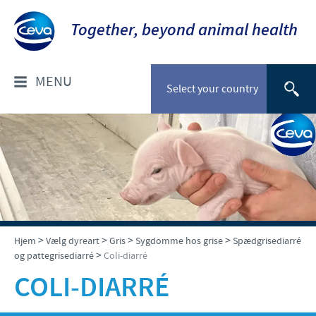
Together, beyond animal health
MENU
Select your country
OM OS
Socialt ansvar
FOR DYRLÆGER: PRODUKTER
Ceva Nordic
Til kæledyr
VÆLG DYREART
>
>
>
>
Til stordyr
Hjem
Vælg dyreart
Gris
Sygdomme hos grise
Spædgrisediarré
>
Kæledyr
og pattegrisediarré
Coli-diarré
NYHEDER & EVENTS
COLI-DIARRÉ
Gris
Nyheder
TIL FORHANDLERE
Kvæg