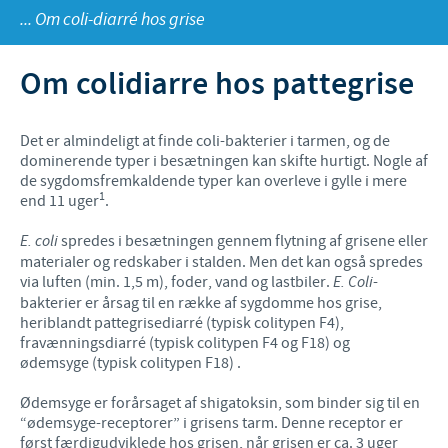
... Om coli-diarré hos grise
Fjerkræ
Materiale til download
KONTAKT
Om colidiarre hos pattegrise
Ceva Onlineuddannelse
Ledelsen Ceva Nordic
Fjerkræ, fagspecialister
Det er almindeligt at finde coli-bakterier i tarmen, og de
dominerende typer i besætningen kan skifte hurtigt. Nogle af
Grise, fagspecialister
de sygdomsfremkaldende typer kan overleve i gylle i mere
1
end 11 uger
.
Kvæg, fagspecialister
E. coli
spredes i besætningen gennem flytning af grisene eller
Kæledyr, fagspecialister
materialer og redskaber i stalden. Men det kan også spredes
via luften (min. 1,5 m), foder, vand og lastbiler.
E. Coli
-
Administration og marketing
bakterier er årsag til en række af sygdomme hos grise,
heriblandt pattegrisediarré (typisk colitypen F4),
Ansøg om sponsorat
fravænningsdiarré (typisk colitypen F4 og F18) og
ødemsyge (typisk colitypen F18) .
Indberetning af bivirkninger
Ødemsyge er forårsaget af shigatoksin, som binder sig til en
“ødemsyge-receptorer” i grisens tarm. Denne receptor er
først færdigudviklede hos grisen, når grisen er ca. 3 uger