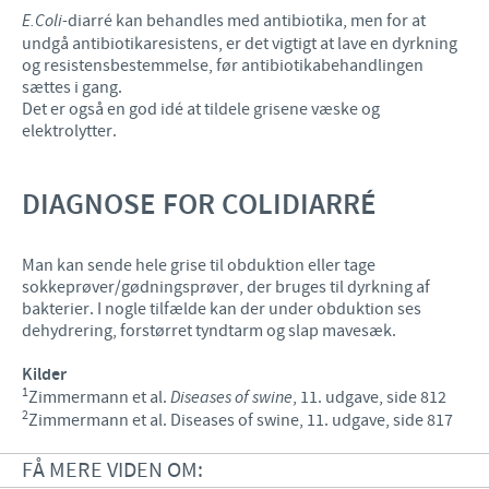
E.
Coli-
diarré kan behandles med antibiotika, men for at
undgå antibiotikaresistens, er det vigtigt at lave en dyrkning
og resistensbestemmelse, før antibiotikabehandlingen
sættes i gang.
Det er også en god idé at tildele grisene væske og
elektrolytter.
DIAGNOSE FOR COLIDIARRÉ
Man kan sende hele grise til obduktion eller tage
sokkeprøver/gødningsprøver, der bruges til dyrkning af
bakterier. I nogle tilfælde kan der under obduktion ses
dehydrering, forstørret tyndtarm og slap mavesæk.
Kilder
1
Zimmermann et al.
Diseases of swine
, 11. udgave, side 812
2
Zimmermann et al. Diseases of swine, 11. udgave, side 817
FÅ MERE VIDEN OM: