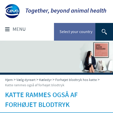
Together, beyond animal health
MENU
Select your country
OM OS
Socialt ansvar
FOR DYRLÆGER: PRODUKTER
Ceva Nordic
Til kæledyr
VÆLG DYREART
>
>
>
>
Hjem
Vælg dyreart
Kæledyr
Forhøjet blodtryk hos katte
Katte rammes også af forhøjet blodtryk
Til stordyr
Kæledyr
NYHEDER & EVENTS
KATTE RAMMES OGSÅ AF
Gris
FORHØJET BLODTRYK
Nyheder
TIL FORHANDLERE
Kvæg