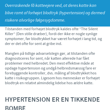
Overraskende få katteejere ved, at deres katte kan
Fjerkræ
Materiale til download
KONTAKT
blive ramt af forhøjet blodtryk (hypertension) og dermed
Ceva Onlineuddannelse
risikere alvorlige følgesygdomme.
Ledelsen Ceva Nordic
Tilstanden med forhøjet blodtryk kaldes ofte ”The Silent
Killer” (Den stille dræber), fordi der ikke er nogle synlige
Fjerkræ, fagspecialister
symptomer, før blodtrykket har været forhøjet i lang tid, og
der er det ofte for sent at gribe ind.
Grise, fagspecialister
Manglen på tidlige advarselstegn gør, at tilstanden ofte
Kvæg, fagspecialister
diagnosticeres for sent, når katten allerede har fået
problemer med helbredet. Den mest effektive måde at
Kæledyr, fagspecialister
opdage hypertension og undgå helbredsmæssig fare er
forebyggende kontroller, dvs. måling af blodtrykket hos
Administration og marketing
katte i risikogruppen. Ligesom hos mennesker er forhøjet
blodtryk en relativt almindelig lidelse hos ældre katte.
Ansøg om sponsorat
Indberetning af bivirkninger
HYPERTENSION ER EN TIKKENDE
BOMBE