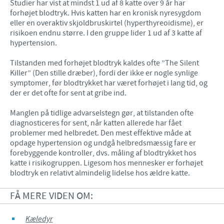
Studier har vist at mindst 1 ud af 8 katte over 9 år har
forhøjet blodtryk. Hvis katten har en kronisk nyresygdom
eller en overaktiv skjoldbruskirtel (hyperthyreoidisme), er
risikoen endnu større. I den gruppe lider 1 ud af 3 katte af
hypertension.
Tilstanden med forhøjet blodtryk kaldes ofte ”The Silent
Killer” (Den stille dræber), fordi der ikke er nogle synlige
symptomer, før blodtrykket har været forhøjet i lang tid, og
der er det ofte for sent at gribe ind.
Manglen på tidlige advarselstegn gør, at tilstanden ofte
diagnosticeres for sent, når katten allerede har fået
problemer med helbredet. Den mest effektive måde at
opdage hypertension og undgå helbredsmæssig fare er
forebyggende kontroller, dvs. måling af blodtrykket hos
katte i risikogruppen. Ligesom hos mennesker er forhøjet
blodtryk en relativt almindelig lidelse hos ældre katte.
FÅ MERE VIDEN OM:
Kæledyr