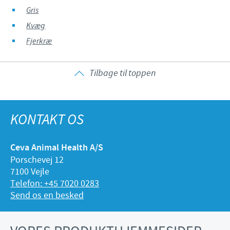
Gris
Kvæg
Fjerkræ
Tilbage til toppen
KONTAKT OS
Ceva Animal Health A/S
Porschevej 12
7100 Vejle
Telefon: +45 7020 0283
Send os en besked