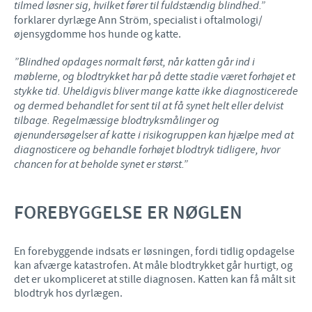
tilmed løsner sig, hvilket fører til fuldstændig blindhed.”
forklarer dyrlæge Ann Ström, specialist i oftalmologi/
øjensygdomme hos hunde og katte.
”Blindhed opdages normalt først, når katten går ind i
møblerne, og blodtrykket har på dette stadie været forhøjet et
stykke tid. Uheldigvis bliver mange katte ikke diagnosticerede
og dermed behandlet for sent til at få synet helt eller delvist
tilbage. Regelmæssige blodtryksmålinger og
øjenundersøgelser af katte i risikogruppen kan hjælpe med at
diagnosticere og behandle forhøjet blodtryk tidligere, hvor
chancen for at beholde synet er størst.”
FOREBYGGELSE ER NØGLEN
En forebyggende indsats er løsningen, fordi tidlig opdagelse
kan afværge katastrofen. At måle blodtrykket går hurtigt, og
det er ukompliceret at stille diagnosen. Katten kan få målt sit
blodtryk hos dyrlægen.