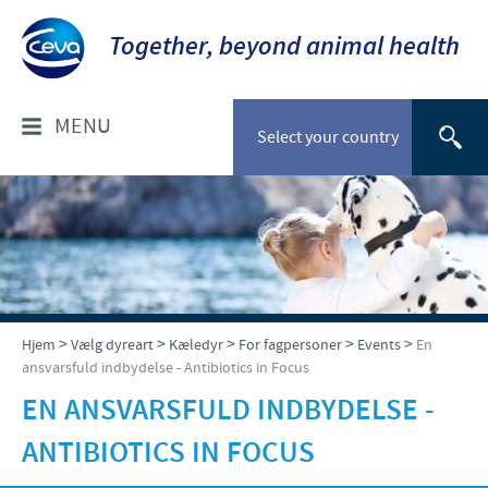
Together, beyond animal health
MENU
Select your country
OM OS
Socialt ansvar
FOR DYRLÆGER: PRODUKTER
Ceva Nordic
Til kæledyr
VÆLG DYREART
>
>
>
>
>
Hjem
Vælg dyreart
Kæledyr
For fagpersoner
Events
En
ansvarsfuld indbydelse - Antibiotics in Focus
Til stordyr
Kæledyr
NYHEDER & EVENTS
EN ANSVARSFULD INDBYDELSE -
Gris
ANTIBIOTICS IN FOCUS
Nyheder
TIL FORHANDLERE
Kvæg