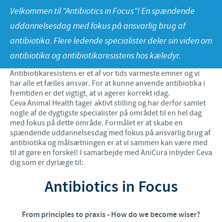
Velkommen til "Antibiotics in Focus"! En spændende
Fjerkræ
Materiale til download
KONTAKT
uddannelsesdag med fokus på ansvarlig brug af
Ceva Onlineuddannelse
antibiotika. Flere ledende specialister deler sin viden om
Ledelsen Ceva Nordic
antibiotika og antibiotikaresistens hos kæledyr.
Fjerkræ, fagspecialister
Antibiotikaresistens er et af vor tids varmeste emner og vi
har alle et fælles ansvar. For at kunne anvende antibiotika i
Grise, fagspecialister
fremtiden er det vigtigt, at vi agerer korrekt idag.
Ceva Animal Health tager aktivt stilling og har derfor samlet
Kvæg, fagspecialister
nogle af de dygtigste specialister på området til en hel dag
med fokus på dette område. Formålet er at skabe en
Kæledyr, fagspecialister
spændende uddannelsesdag med fokus på ansvarlig brug af
antibiotika og målsætningen er at vi sammen kan være med
Administration og marketing
til at gøre en forskel! I samarbejde med AniCura inbyder Ceva
dig som er dyrlæge til:
Ansøg om sponsorat
Antibiotics in Focus
Indberetning af bivirkninger
From principles to praxis - How do we become wiser?