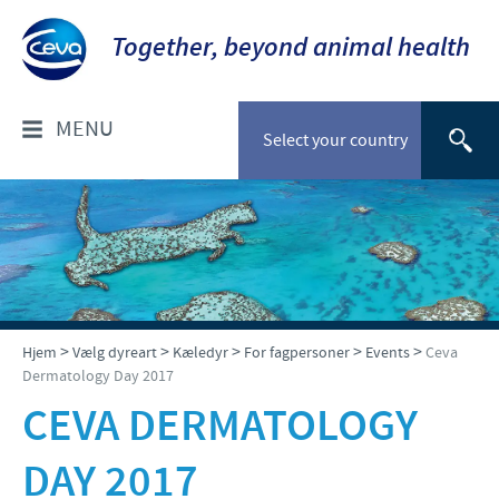
Together, beyond animal health
MENU
Select your country
OM OS
Socialt ansvar
FOR DYRLÆGER: PRODUKTER
Ceva Nordic
Til kæledyr
VÆLG DYREART
>
>
>
>
>
Hjem
Vælg dyreart
Kæledyr
For fagpersoner
Events
Ceva
Dermatology Day 2017
Til stordyr
Kæledyr
CEVA DERMATOLOGY
NYHEDER & EVENTS
Gris
DAY 2017
Nyheder
TIL FORHANDLERE
Kvæg