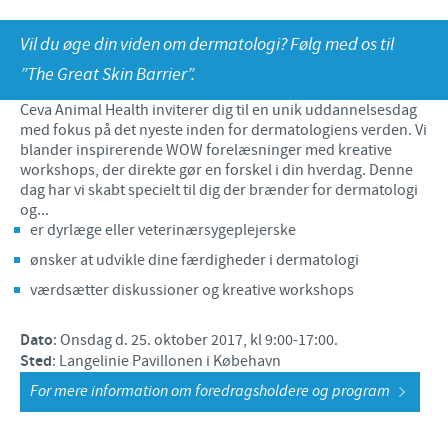
Fjerkræ
Materiale til download
KONTAKT
Vil du øge din viden om dermatologi? Følg med os til
”The Great Skin Barrier”.
Ceva Onlineuddannelse
Ledelsen Ceva Nordic
Ceva Animal Health inviterer dig til en unik uddannelsesdag
med fokus på det nyeste inden for dermatologiens verden. Vi
Fjerkræ, fagspecialister
blander inspirerende WOW forelæsninger med kreative
workshops, der direkte gør en forskel i din hverdag. Denne
Grise, fagspecialister
dag har vi skabt specielt til dig der brænder for dermatologi
og...
Kvæg, fagspecialister
er dyrlæge eller veterinærsygeplejerske
Kæledyr, fagspecialister
ønsker at udvikle dine færdigheder i dermatologi
værdsætter diskussioner og kreative workshops
Administration og marketing
Ansøg om sponsorat
Dato
: Onsdag d. 25. oktober 2017, kl 9:00-17:00.
Sted
: Langelinie Pavillonen i Købehavn
Indberetning af bivirkninger
For mere information om foredragsholdere og program