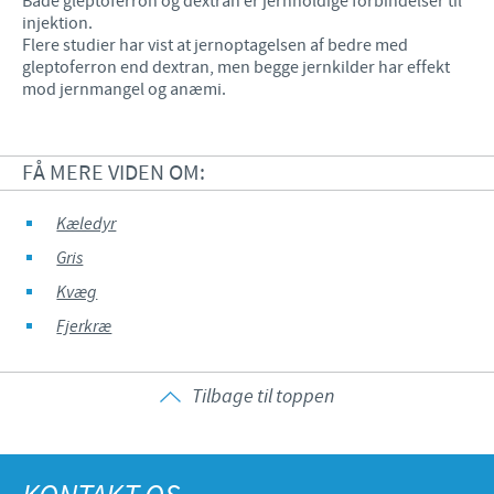
Både gleptoferron og dextran er jernholdige forbindelser til
injektion.
Flere studier har vist at jernoptagelsen af bedre med
gleptoferron end dextran, men begge jernkilder har effekt
mod jernmangel og anæmi.
FÅ MERE VIDEN OM:
Kæledyr
Gris
Kvæg
Fjerkræ
Tilbage til toppen