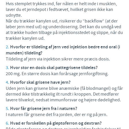
Hvis stemplet trykkes ind, før nålen er helt inde i musklen,
laver du et jerndepot i fedtvævet, hvilket grisen ikke kan
udnytte.
Når du trækker kanylen ud, risikerer du “backflow” (at der
løber jern med ud) og underdosering. Det kan du undgå ved
at trække huden tilbage på injektionsstedet og slippe, når du
trækker kanylen ud.
Hvorfor er tildeling af jern ved injektion bedre end oral (i
munden) tildeling?
Tildeling af jern via injektion sikrer mere præcis dosis.
Hvor stor en dosis skal pattegrisene tildeles?
200 mg. En større dosis kan forårsage jernforgiftning.
Hvorfor skal grisene have jern?
Uden jern kan grisene blive anæmiske (få blodmangel) og får
dermed ikke tilstrækkelig ilt rundt i kroppen. Det medfører
lavere tilvækst, nedsat immunforsvar og højere dødelighed.
Hvor får grisene jern fra i naturen?
I naturen får grisene det fra jorden, der er rig på jern.
Hvad er forskellen på gleptoferron og dextran?