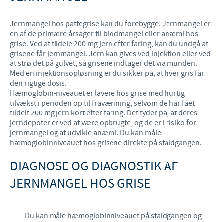
Jernmangel hos pattegrise kan du forebygge. Jernmangel er
en af de primære årsager til blodmangel eller anæmi hos
grise. Ved at tildele 200 mg jern efter faring, kan du undgå at
grisene får jernmangel. Jern kan gives ved injektion eller ved
at strø det på gulvet, så grisene indtager det via munden.
Med en injektionsopløsning er du sikker på, at hver gris får
den rigtige dosis.
Hæmoglobin-niveauet er lavere hos grise med hurtig
tilvækst i perioden op til fravænning, selvom de har fået
tildelt 200 mg jern kort efter faring. Det tyder på, at deres
jerndepoter er ved at være opbrugte, og de er i risiko for
jernmangel og at udvikle anæmi. Du kan måle
hæmoglobinniveauet hos grisene direkte på staldgangen.
DIAGNOSE OG DIAGNOSTIK AF
JERNMANGEL HOS GRISE
Du kan måle hæmoglobinniveauet på staldgangen og