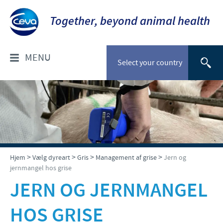
Together, beyond animal health
MENU
Select your country
OM OS
Socialt ansvar
FOR DYRLÆGER: PRODUKTER
Ceva Nordic
Til kæledyr
VÆLG DYREART
>
>
>
>
Hjem
Vælg dyreart
Gris
Management af grise
Jern og
jernmangel hos grise
Til stordyr
Kæledyr
JERN OG JERNMANGEL
NYHEDER & EVENTS
Gris
HOS GRISE
Nyheder
TIL FORHANDLERE
Kvæg