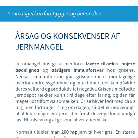
Fjerkræ
Materiale til download
KONTAKT
Jernmangel kan forebygges og behandles
Ceva Onlineuddannelse
Ledelsen Ceva Nordic
ÅRSAG OG KONSEKVENSER AF
Fjerkræ, fagspecialister
JERNMANGEL
Grise, fagspecialister
Jernmangel hos grise medfører
lavere tilvækst
,
højere
Kvæg, fagspecialister
dødelighed
og
dårligere immunforsvar
hos grisene.
Nedsat immunforsvar gør grisene mere modtagelige
Kæledyr, fagspecialister
overfor andre sygdomme og infektioner, der kan påvirke
deres velfærd og produktivitet negativt. Grisens medfødte
Administration og marketing
jerndepot rækker kun til få dage efter faring, og den får
meget lidt tilført via somælken. Grise bliver født med ca 50
Ansøg om sponsorat
mg, men forbruger 7 mg om dagen, så det er nødvendigt
at tildele smågrisene jern i den første leveuge for at undgå
Indberetning af bivirkninger
lavt Hb-niveau og at grisene bliver anæmiske.
Normalt tildeler man
200 mg
jern til hver gris. En større