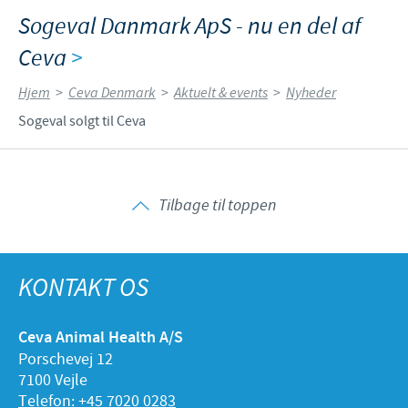
Sogeval Danmark ApS - nu en del af
Ceva
>
Hjem
>
Ceva Denmark
>
Aktuelt & events
>
Nyheder
Sogeval solgt til Ceva
Tilbage til toppen
KONTAKT OS
Ceva Animal Health A/S
Porschevej 12
7100 Vejle
Telefon: +45 7020 0283