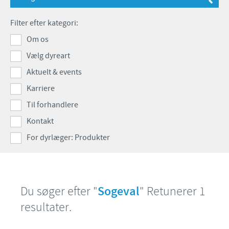
Fjerkræ
Materiale til download
KONTAKT
Filter efter kategori:
Om os
Ceva Onlineuddannelse
Ledelsen Ceva Nordic
Vælg dyreart
Fjerkræ, fagspecialister
Aktuelt & events
Karriere
Grise, fagspecialister
Til forhandlere
Kvæg, fagspecialister
Kontakt
Kæledyr, fagspecialister
For dyrlæger: Produkter
Administration og marketing
Ansøg om sponsorat
Du søger efter "
Sogeval
" Retunerer 1
Indberetning af bivirkninger
resultater.