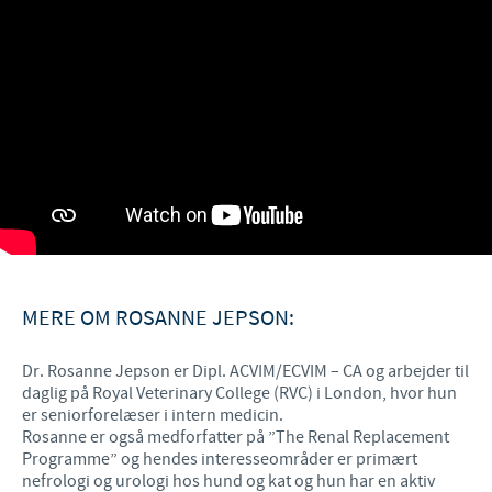
MERE OM ROSANNE JEPSON:
Dr. Rosanne Jepson er Dipl. ACVIM/ECVIM – CA og arbejder til
daglig på Royal Veterinary College (RVC) i London, hvor hun
er seniorforelæser i intern medicin.
Rosanne er også medforfatter på ”The Renal Replacement
Programme” og hendes interesseområder er primært
nefrologi og urologi hos hund og kat og hun har en aktiv