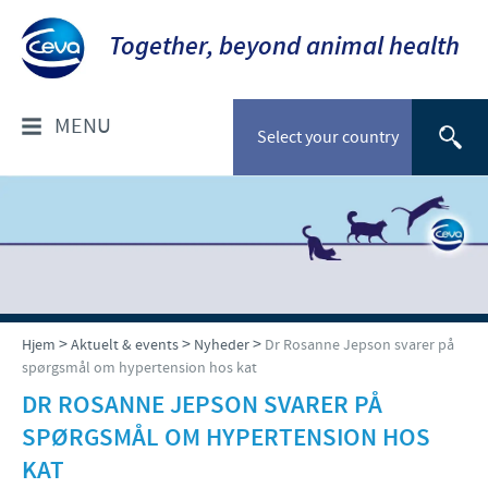
Together, beyond animal health
MENU
Select your country
OM OS
Socialt ansvar
FOR DYRLÆGER: PRODUKTER
Ceva Nordic
Til kæledyr
VÆLG DYREART
>
>
>
Hjem
Aktuelt & events
Nyheder
Dr Rosanne Jepson svarer på
spørgsmål om hypertension hos kat
Til stordyr
Kæledyr
DR ROSANNE JEPSON SVARER PÅ
NYHEDER & EVENTS
SPØRGSMÅL OM HYPERTENSION HOS
Gris
Nyheder
KAT
TIL FORHANDLERE
Kvæg