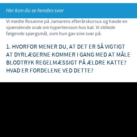
Her kan du se hendes svar
Fjerkræ
Materiale til download
KONTAKT
Vi mødte Rosanne på Jamarens efterårskursus og havde en
Ceva Onlineuddannelse
spændende snak om hypertension hos kat. Vi stillede
Ledelsen Ceva Nordic
følgende spørgsmål, som hun gav sine svar på:
Fjerkræ, fagspecialister
1. HVORFOR MENER DU, AT DET ER SÅ VIGTIGT
AT DYRLÆGERNE KOMMER I GANG MED AT MÅLE
Grise, fagspecialister
BLODTRYK REGELMÆSSIGT PÅ ÆLDRE KATTE?
Kvæg, fagspecialister
HVAD ER FORDELENE VED DETTE?
Kæledyr, fagspecialister
Administration og marketing
Ansøg om sponsorat
Indberetning af bivirkninger