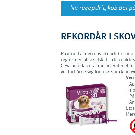
- Nu receptfrit, køb det 
REKORDÅR I SKOV
På grund af den nuværende Corona-si
regne med at få selskab...den milde vi
Ceva anbefaler, at du anvender et rep
vektorbårne sygdomme, som kan overfø
Vect
– Ap
– 1 
– På
– An
Læs 
Mere