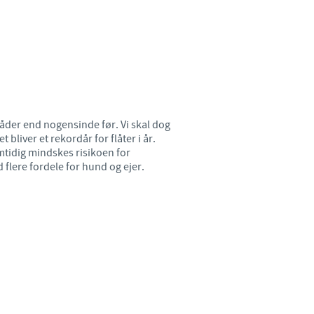
Sweden
Thailand
Tunisia
Turkey
der end nogensinde før. Vi skal dog
bliver et rekordår for flåter i år.
amtidig mindskes risikoen for
Ukraine
flere fordele for hund og ejer.
United Kingdom
USA
Vietnam
e group.