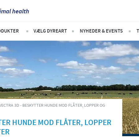
imal health
France
ODUKTER
VÆLG DYREART
NYHEDER & EVENTS
Corporate Website
Germany
Kæledyr
Nyheder
Africa
Gris
Greece
Argentina
Kvæg
Hungary
Asia
Fjerkræ
Indonesia
Australia
VECTRA 3D - BESKYTTER HUNDE MOD FLÅTER, LOPPER OG
Italia
Belgium
TTER HUNDE MOD FLÅTER, LOPPER
India
TER
Brazil