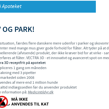
på Apoteket
Japan
Bulgaria
Korea
Canada (EN)
 OG PARK!
Malaysia
Chile
tuation, færdes flere danskere mere udenfor i parker og skovområ
Mexico
nter med mange mus giver gode forhold for flåter. Alt tyder på at det 
China
ellerende (afvisende) produkt, der ikke kræver bid for at virke - s
res at flåter. VECTRA 3D - et innovativt og avanceret spot-on med 
Middle East
ra 3D receptfrit på apoteket
Colombia
pliceres 1 gang om måneden
pakning med 3 pipetter
Netherlands
 markedet siden 2008
Denmark
vendes af mere end 1 million hunde
altid indlægssedlen før du anvender produktet
Peru
 information på:
Medicintildyr.dk
Egypt
Philippines
You are leaving the country website to access another site in th