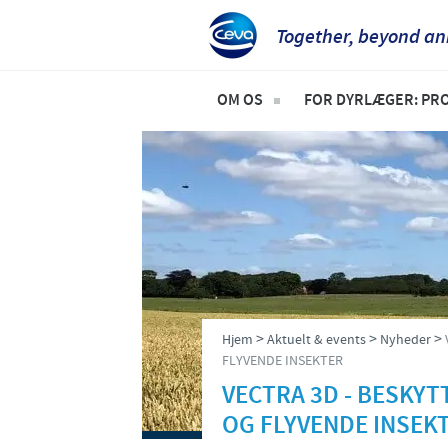
Together, beyond an
OM OS
FOR DYRLÆGER: PR
Socialt ansvar
Til kæledyr
Ceva Nordic
Til stordyr
>
>
>
Hjem
Aktuelt & events
Nyheder
FLYVENDE INSEKTER
VECTRA 3D - BESKY
OG FLYVENDE INSEK