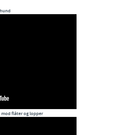
 hund
Regulatory constraints and medical practices vary from countr
information provided on the site in which you enter may no
country.
 mod flåter og lopper