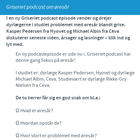
Griseriet podcast om øresår
Fjerkræ
Materiale til download
KONTAKT
I en ny Griseriet podcast episode vender og drejer
Ceva Onlineuddannelse
dyrlægerne i studiet problemet med øresår blandt grise.
Ledelsen Ceva Nordic
Kasper Pedersen fra Hyovet og Michael Albin fra Ceva
diskuterer seneste viden, årsager og løsninger – klik ind og
Fjerkræ, fagspecialister
lyt med.
En ny podcastepisode er ude nu i. Griseriet podcast har
Grise, fagspecialister
denne gang fokus på øresår!
Kvæg, fagspecialister
I studiet er: dyrlæge Kasper Pedersen, Hyovet og dyrlæge
Michael Albin, Ceva. Studievært er dyrlæge Rikke-Gry
Kæledyr, fagspecialister
Nielsen fra Ceva.
Administration og marketing
De to herrer får sig en god snak om bl.a.:
Ansøg om sponsorat
Ω Hvad er øresår?
Indberetning af bivirkninger
Ω Hvordan opstår de?
Ω Hvor stort er problemet med øresår?