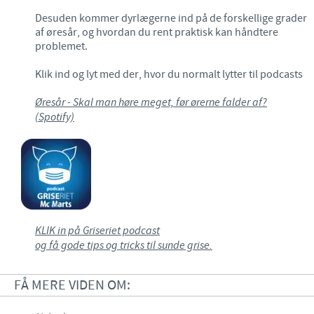
Desuden kommer dyrlægerne ind på de forskellige grader
af øresår, og hvordan du rent praktisk kan håndtere
problemet.
Klik ind og lyt med der, hvor du normalt lytter til podcasts
Øresår - Skal man høre meget, før ørerne falder af?
(Spotify)
KLIK in på Griseriet podcast
og få gode tips og tricks til sunde grise.
FÅ MERE VIDEN OM: