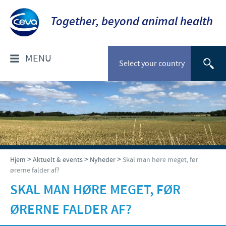
Together, beyond animal health
MENU
Select your country
OM OS
Socialt ansvar
FOR DYRLÆGER: PRODUKTER
Ceva Nordic
Til kæledyr
VÆLG DYREART
>
>
>
Hjem
Aktuelt & events
Nyheder
Skal man høre meget, før
ørerne falder af?
Til stordyr
Kæledyr
NYHEDER & EVENTS
SKAL MAN HØRE MEGET, FØR
Gris
ØRERNE FALDER AF?
Nyheder
TIL FORHANDLERE
Kvæg