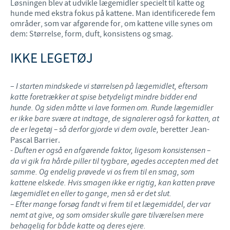
Løsningen blev at udvikle lægemidler specielt til katte og
hunde med ekstra fokus på kattene. Man identificerede fem
områder, som var afgørende for, om kattene ville synes om
dem: Størrelse, form, duft, konsistens og smag.
IKKE LEGETØJ
–
I starten mindskede vi størrelsen på lægemidlet, eftersom
katte foretrækker at spise betydeligt mindre bidder end
hunde. Og siden måtte vi lave formen om. Runde lægemidler
er ikke bare svære at indtage, de signalerer også for katten, at
de er legetøj – så derfor gjorde vi dem ovale,
beretter Jean-
Pascal Barrier.
-
Duften er også en afgørende faktor, ligesom konsistensen –
da vi gik fra hårde piller til tygbare, øgedes accepten med det
samme. Og endelig prøvede vi os frem til en smag, som
kattene elskede. Hvis smagen ikke er rigtig, kan katten prøve
lægemidlet en eller to gange, men så er det slut.
– Efter mange forsøg fandt vi frem til et lægemiddel, der var
nemt at give, og som omsider skulle gøre tilværelsen mere
behagelig for både katte og deres ejere.