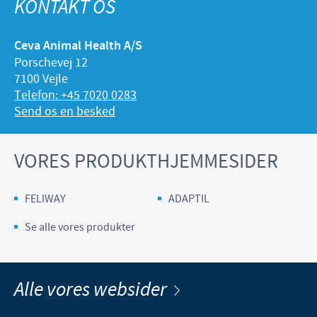
KONTAKT OS
Ceva Animal Health A/S
Porschevej 12
7100 Vejle
Telefon: +45 7020 0283
Send os en besked
VORES PRODUKTHJEMMESIDER
FELIWAY
ADAPTIL
Se alle vores produkter
Alle vores websider