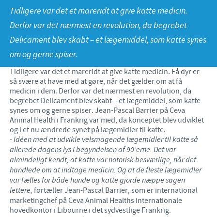
Tidligere var det et mareridt at give katte medicin.
Fjerkræ
Materiale til download
KONTAKT
Derfor var det nærmest en revolution, da begrebet
Ceva Onlineuddannelse
Delicament blev skabt – et lægemiddel, som katte synes
Ledelsen Ceva Nordic
om og gerne spiser.
Fjerkræ, fagspecialister
Tidligere var det et mareridt at give katte medicin. Få dyr er
så svære at have med at gøre, når det gælder om at få
Grise, fagspecialister
medicin i dem. Derfor var det nærmest en revolution, da
begrebet Delicament blev skabt – et lægemiddel, som katte
Kvæg, fagspecialister
synes om og gerne spiser. Jean-Pascal Barrier på Ceva
Animal Health i Frankrig var med, da konceptet blev udviklet
Kæledyr, fagspecialister
og i et nu ændrede synet på lægemidler til katte.
-
Idéen med at udvikle velsmagende lægemidler til katte så
Administration og marketing
allerede dagens lys i begyndelsen af 90’erne. Det var
almindeligt kendt, at katte var notorisk besværlige, når det
Ansøg om sponsorat
handlede om at indtage medicin. Og at de fleste lægemidler
var fælles for både hunde og katte gjorde næppe sagen
Indberetning af bivirkninger
lettere,
fortæller Jean-Pascal Barrier, som er international
marketingchef på Ceva Animal Healths internationale
hovedkontor i Libourne i det sydvestlige Frankrig.