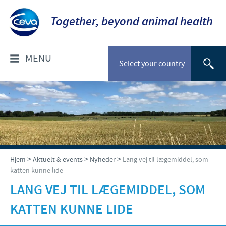
Together, beyond animal health
MENU
Select your country
OM OS
Socialt ansvar
FOR DYRLÆGER: PRODUKTER
Ceva Nordic
Til kæledyr
VÆLG DYREART
>
>
>
Hjem
Aktuelt & events
Nyheder
Lang vej til lægemiddel, som
katten kunne lide
Til stordyr
Kæledyr
NYHEDER & EVENTS
LANG VEJ TIL LÆGEMIDDEL, SOM
Gris
KATTEN KUNNE LIDE
Nyheder
TIL FORHANDLERE
Kvæg