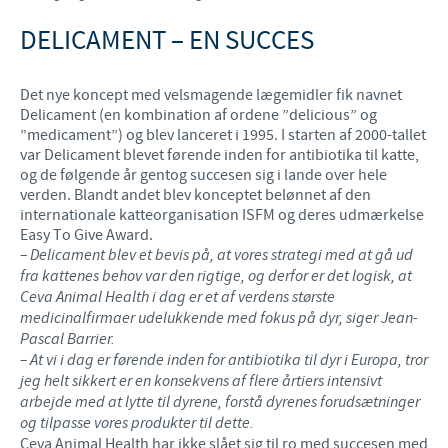
DELICAMENT – EN SUCCES
Det nye koncept med velsmagende lægemidler fik navnet
Delicament (en kombination af ordene ”delicious” og
”medicament”) og blev lanceret i 1995. I starten af 2000-tallet
var Delicament blevet førende inden for antibiotika til katte,
og de følgende år gentog succesen sig i lande over hele
verden. Blandt andet blev konceptet belønnet af den
internationale katteorganisation ISFM og deres udmærkelse
Easy To Give Award.
– Delicament blev et bevis på, at vores strategi med at gå ud
fra kattenes behov var den rigtige, og derfor er det logisk, at
Ceva Animal Health i dag er et af verdens største
medicinalfirmaer udelukkende med fokus på dyr, siger Jean-
Pascal Barrier.
– At vi i dag er førende inden for antibiotika til dyr i Europa, tror
jeg helt sikkert er en konsekvens af flere årtiers intensivt
arbejde med at lytte til dyrene, forstå dyrenes forudsætninger
og tilpasse vores produkter til dette.
Ceva Animal Health har ikke slået sig til ro med succesen med