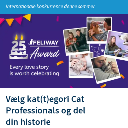
Internationale konkurrence denne sommer
Fjerkræ
Materiale til download
KONTAKT
Ceva Onlineuddannelse
Ledelsen Ceva Nordic
Fjerkræ, fagspecialister
Grise, fagspecialister
Kvæg, fagspecialister
Kæledyr, fagspecialister
Administration og marketing
Vælg kat(t)egori Cat
Ansøg om sponsorat
Professionals og del
Indberetning af bivirkninger
din historie