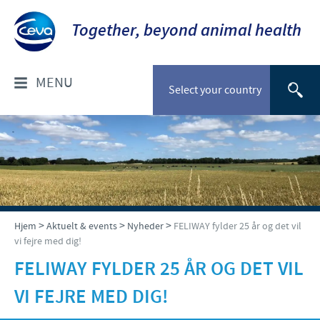
Together, beyond animal health
MENU
Select your country
OM OS
Socialt ansvar
FOR DYRLÆGER: PRODUKTER
Ceva Nordic
Til kæledyr
VÆLG DYREART
>
>
>
Hjem
Aktuelt & events
Nyheder
FELIWAY fylder 25 år og det vil
vi fejre med dig!
Til stordyr
Kæledyr
NYHEDER & EVENTS
FELIWAY FYLDER 25 ÅR OG DET VIL
Gris
VI FEJRE MED DIG!
Nyheder
TIL FORHANDLERE
Kvæg