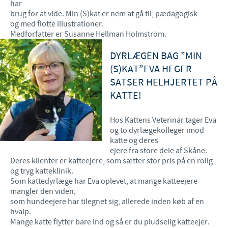
har
brug for at vide. Min (S)kat er nem at gå til, pædagogisk
og med flotte illustrationer.
Medforfatter er Susanne Hellman Holmström.
DYRLÆGEN BAG ”MIN
(S)KAT”EVA HEGER
SATSER HELHJERTET PÅ
KATTE!
Hos Kattens Veterinär tager Eva
og to dyrlægekolleger imod
katte og deres
ejere fra store dele af Skåne.
Deres klienter er katteejere, som sætter stor pris på en rolig
og tryg katteklinik.
Som kattedyrlæge har Eva oplevet, at mange katteejere
mangler den viden,
som hundeejere har tilegnet sig, allerede inden køb af en
hvalp.
Mange katte flytter bare ind og så er du pludselig katteejer.