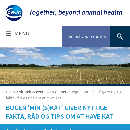
Together, beyond animal health
MENU
Select your country
OM OS
Socialt ansvar
FOR DYRLÆGER: PRODUKTER
Ceva Nordic
Til kæledyr
VÆLG DYREART
>
>
>
Hjem
Aktuelt & events
Nyheder
Bogen 'Min (S)kat' giver nyttige
fakta, råd og tips om at have kat
Til stordyr
Kæledyr
BOGEN 'MIN (S)KAT' GIVER NYTTIGE
NYHEDER & EVENTS
FAKTA, RÅD OG TIPS OM AT HAVE KAT
Gris
Nyheder
TIL FORHANDLERE
Kvæg