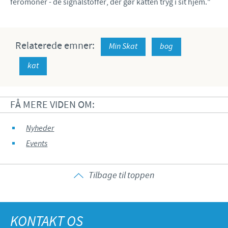
feromoner - de signalstoffer, der gør katten tryg i sit hjem."
Relaterede emner:
Min Skat
bog
kat
FÅ MERE VIDEN OM:
Nyheder
Events
Tilbage til toppen
KONTAKT OS