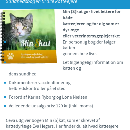
Sundhedsbogen til alle katteejere
Fjerkræ
Materiale til download
Min (S)kat gør livet lettere for
KONTAKT
både
Ceva Onlineuddannelse
katteejeren og for dig som er
Ledelsen Ceva Nordic
dyrlæge
eller veterinærsygeplejerske
:
Fjerkræ, fagspecialister
En personlig bog der følger
katten
Grise, fagspecialister
gennem hele livet
Let tilgængelig information om
Kvæg, fagspecialister
katten og
dens sundhed
Kæledyr, fagspecialister
Dokumenterer vaccinationer og
Administration og marketing
helbredskontroller på ét sted
Forord af Karina Ryborg og Lone Nielsen
Ansøg om sponsorat
Vejledende udsalgspris: 129 kr (inkl. moms)
Indberetning af bivirkninger
Ceva udgiver bogen Min (S)kat, som er skrevet af
kattedyrlæge Eva Hegers. Her finder du alt hvad katteejere