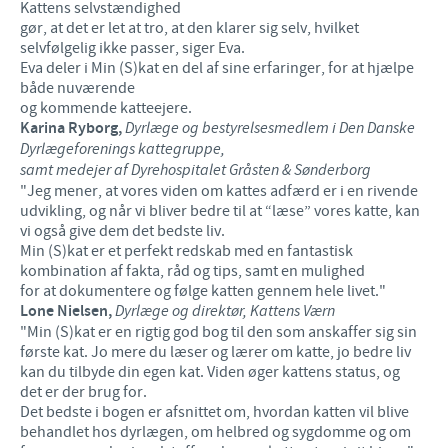
Kattens selvstændighed
gør, at det er let at tro, at den klarer sig selv, hvilket
selvfølgelig ikke passer, siger Eva.
Eva deler i Min (S)kat en del af sine erfaringer, for at hjælpe
både nuværende
og kommende katteejere.
Karina Ryborg,
Dyrlæge og bestyrelsesmedlem i Den Danske
Dyrlægeforenings kattegruppe,
samt medejer af Dyrehospitalet Gråsten & Sønderborg
"Jeg mener, at vores viden om kattes adfærd er i en rivende
udvikling, og når vi bliver bedre til at “læse” vores katte, kan
vi også give dem det bedste liv.
Min (S)kat er et perfekt redskab med en fantastisk
kombination af fakta, råd og tips, samt en mulighed
for at dokumentere og følge katten gennem hele livet."
Lone Nielsen,
Dyrlæge og direktør, Kattens Værn
"Min (S)kat er en rigtig god bog til den som anskaffer sig sin
første kat. Jo mere du læser og lærer om katte, jo bedre liv
kan du tilbyde din egen kat. Viden øger kattens status, og
det er der brug for.
Det bedste i bogen er afsnittet om, hvordan katten vil blive
behandlet hos dyrlægen, om helbred og sygdomme og om