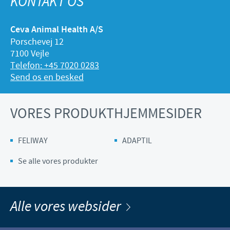
KONTAKT OS
Ceva Animal Health A/S
Porschevej 12
7100 Vejle
Telefon: +45 7020 0283
Send os en besked
VORES PRODUKTHJEMMESIDER
FELIWAY
ADAPTIL
Se alle vores produkter
Alle vores websider