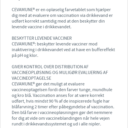
CEVAMUNE® er en opløselig farvetablet som hjælper
dig med at evaluere om vaccination via drikkevand er
udført korrekt samtidig med at den beskytter din
levende vaccine i drikkevandet.
BESKYTTER LEVENDE VACCINER
CEVAMUNE®: beskytter levende vacciner mod
inaktivering i drikkevandet ved at have en buffereffekt
på pH og klor.
GIVER KONTROL OVER DISTRIBUTION AF
VACCINEOPLØSNING OG MULIGØR EVALUERING AF
VACCINEOPTAGELSE
CEVAMUNE® gør det muligt at evaluere
vaccineoptagelsen fordi den farver tunge, mundhule
og kro blå. Vaccination anses for at være korrekt
udført, hvis mindst 90 % af de inspicerede fugle har
blåfarvning 2 timer efter påbegyndelse af vaccination.
Den blå farve i vaccineopløsningen gør det nemmere
for dig at vide om vaccineblandingen når hele vejen
rundt i drikkevandssystemet og ud i alle nipler.