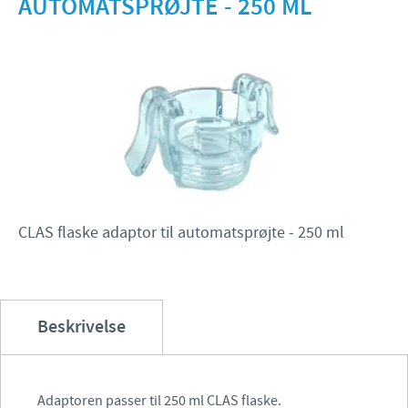
AUTOMATSPRØJTE - 250 ML
Fjerkræ
Materiale til download
KONTAKT
Ceva Onlineuddannelse
Ledelsen Ceva Nordic
Fjerkræ, fagspecialister
Grise, fagspecialister
Kvæg, fagspecialister
CLAS flaske adaptor til automatsprøjte - 250 ml
Kæledyr, fagspecialister
Administration og marketing
Ansøg om sponsorat
Beskrivelse
Indberetning af bivirkninger
Adaptoren passer til 250 ml CLAS flaske.