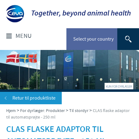
Together, beyond animal health
MENU
Select your country
OM OS
Socialt ansvar
FOR DYRLÆGER: PRODUKTER
Ceva Nordic
Til kæledyr
VÆLG DYREART
Retur til produktliste
Til stordyr
>
>
>
Hjem
For dyrlæger: Produkter
Til stordyr
CLAS flaske adaptor
Kæledyr
NYHEDER & EVENTS
til automatsprøjte - 250 ml
Gris
CLAS FLASKE ADAPTOR TIL
Nyheder
TIL FORHANDLERE
Kvæg