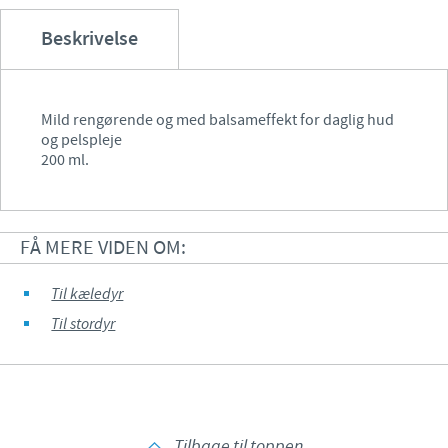
Beskrivelse
Mild rengørende og med balsameffekt for daglig hud
og pelspleje
200 ml.
FÅ MERE VIDEN OM:
Til kæledyr
Til stordyr
Tilbage til toppen